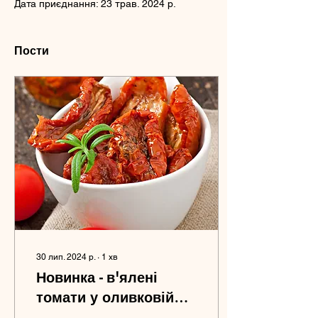
Дата приєднання: 23 трав. 2024 р.
Пости
30 лип. 2024 р.
∙
1
хв
Новинка - в'ялені
томати у оливковій
олії з травами