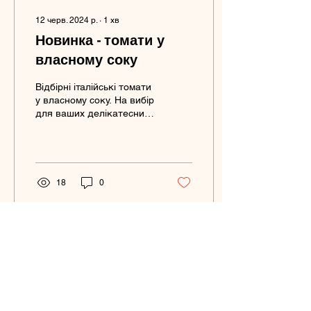
12 черв. 2024 р.
∙
1
хв
Новинка - томати у
власному соку
Відбірні італійські томати
у власному соку. На вибір
для ваших делікатесних
страв - цілі, або порізані
кубиками.
18
0