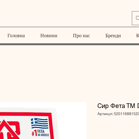
Головна
Новини
Про нас
Бренди
К
Сир Фета ТМ D
Артикул: 52011688152