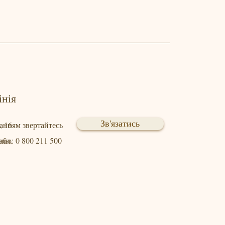
інія
Зв'язатись
, 16
танням звертайтесь
обл.
нію: 0 800 211 500