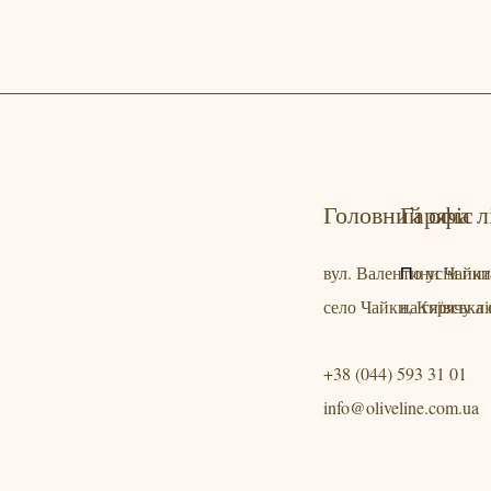
Головний офіс
Гаряча л
вул. Валентини Чайки
о усім пи
П
село Чайки, Київська 
на гярячу лі
+38 (044) 593 31 01
info@oliveline.com.ua