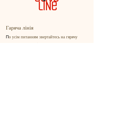
Гаряча лінія
о усім питанням звертайтесь на гярячу
П
лінію:
0 800 211 500
Зв'язатись
Головний офіс
вул. Валентини Чайки, 16
село Чайки, Київська обл.
+38 (044) 593 31 01
info@oliveline.com.ua