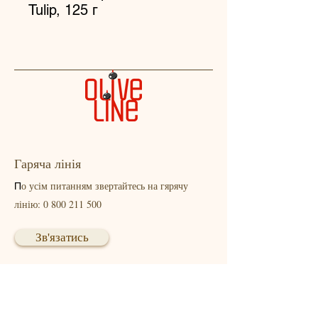
Tulip, 125 г
Гаряча лінія
о усім питанням звертайтесь на гярячу
П
лінію:
0 800 211 500
Зв'язатись
Головний офіс