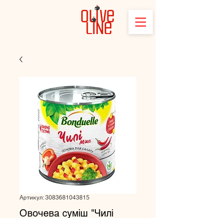
Артикул: 3083681043815
Овочева суміш "Чилі