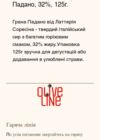
Падано, 32%, 125г.
Грана Падано від Латтерія
Соресіна - твердий італійський
сир з багатим горіховим
смаком, 32% жиру. Упаковка
125г зручна для дегустацій або
додавання в улюблені страви.
Гаряча лінія
о усім питанням звертайтесь на гярячу
П