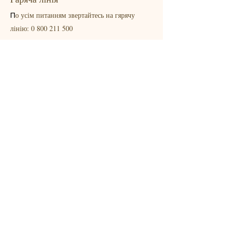
о усім питанням звертайтесь на гярячу
П
лінію:
0 800 211 500
Зв'язатись
Головний офіс
вул. Валентини Чайки, 16
село Чайки, Київська обл.
+38 (044) 593 31 01
info@oliveline.com.ua
© 2024 ГК Олів Лайн