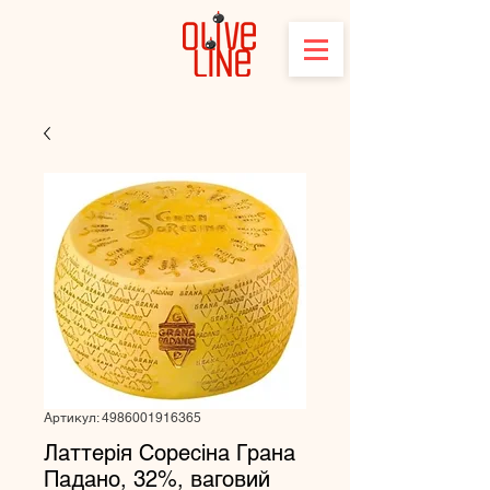
Артикул: 4986001916365
Латтерія Соресіна Грана
Падано, 32%, ваговий