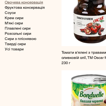
Овочева консервація
Фруктова консервація
Соуси
Крем сири
М'які сири
Плавлені сири
Розсольні сири
Сири з пліснявою
Тверді сири
Усі товари
Томати в'ялені з травами
оливковій олії, ТМ Oscar 
230 г