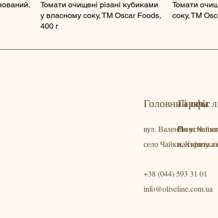
вований,
Томати очищені різані кубиками
Томати очищ
у власному соку, ТМ Oscar Foods,
соку, ТМ Osc
400 г
Головний офіс
Гаряча л
вул. Валентини Чайки
о усім пи
П
село Чайки, Київська 
на гярячу лі
+38 (044) 593 31 01
info@oliveline.com.ua