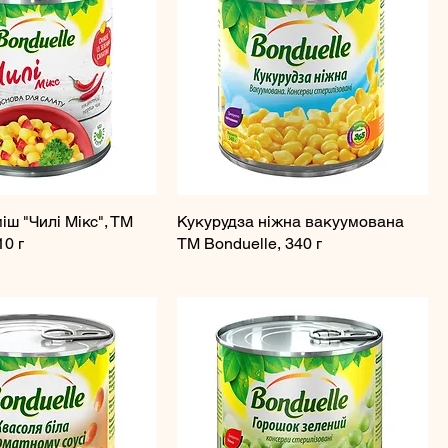
ш "Чилі Мікс", ТМ
Кукурудза ніжна вакуумована
10 г
ТМ Bonduelle, 340 г