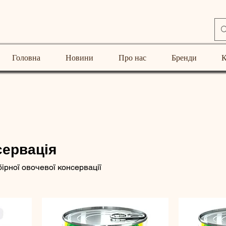
Головна
Новини
Про нас
Бренди
К
сервація
ірної овочевої консервації