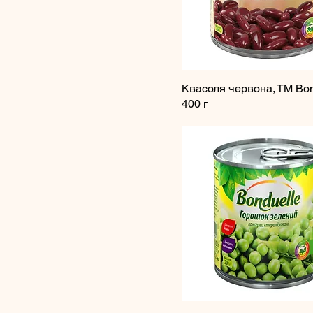
Квасоля червона, ТМ Bon
400 г