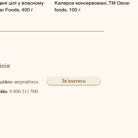
ені цілі у власному
Каперси консервовані, ТМ Oscar
ar Foods, 400 г
foods, 100 г
інія
Зв'язатись
, 16
танням звертайтесь
обл.
нію: 0 800 211 500